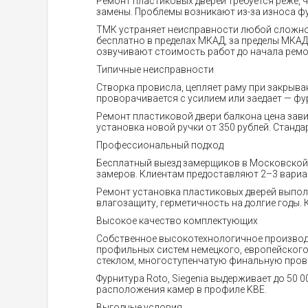
Ремонт пластиковых дверей требуется реже, 
замены. Проблемы возникают из-за износа фу
ТМК устраняет неисправности любой сложнос
бесплатно в пределах МКАД, за пределы МКА
озвучивают стоимость работ до начала ремо
Типичные неисправности
Створка провисла, цепляет раму при закрыван
проворачивается с усилием или заедает — фур
Ремонт пластиковой двери балкона цена завис
установка новой ручки от 350 рублей. Станд
Профессиональный подход
Бесплатный выезд замерщиков в Московской
замеров. Клиентам предоставляют 2–3 вариа
Ремонт установка пластиковых дверей выполн
влагозащиту, герметичность на долгие годы.
Высокое качество комплектующих
Собственное высокотехнологичное производс
профильных систем немецкого, европейского
стеклом, многоступенчатую финальную прове
Фурнитура Roto, Siegenia выдерживает до 50
расположения камер в профиле KBE.
Выгодные условия