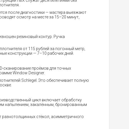
струкции ПВХ служат десятилетиями без
лотнителя.
тся после диагностики — мастера выезжают
оводят осмотр на месте за 15–20 минут,
 изношен резиновый контур. Ручка
плотнителя от 115 рублей за погонный метр,
ные конструкции — 7–10 рабочих дней.
D-сканирование проёмов для точных
амме Window Designer.
отнителей Schlegel. Это обеспечивает полную
оскве.
роизводственный цикл включает обработку
щим напылением, закалённым, бронированным
ёт разнотолщинных стёкол, асимметричного