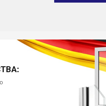
ТВА:
о